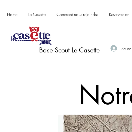
Home
Le Casette
Comment nous rejoindre
Réservez on l
Se co
Base Scout Le Casette
Notr