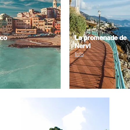
sco
La promenade de
Nervi
Info