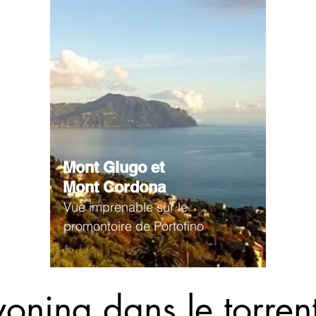
Mont Giugo et
Mont Cordona
Vue imprenable sur le
promontoire de Portofino
oning dans le torren