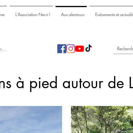
ine
L'Association Nervi I
Aux alentours
Evènements et actualit
nnecter
ns à pied autour de 