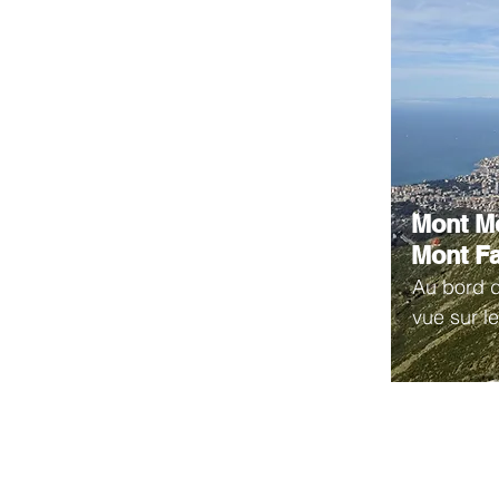
Mont Mo
Mont F
Au bord d
vue sur l