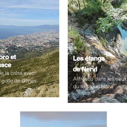
ro et
Les étangs
asce
de Nervi
e la crête avec
Al fresco dans les eaux
e golfe de Gênes
du ruisseau Nervi