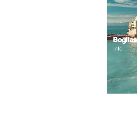
Boglia
Info