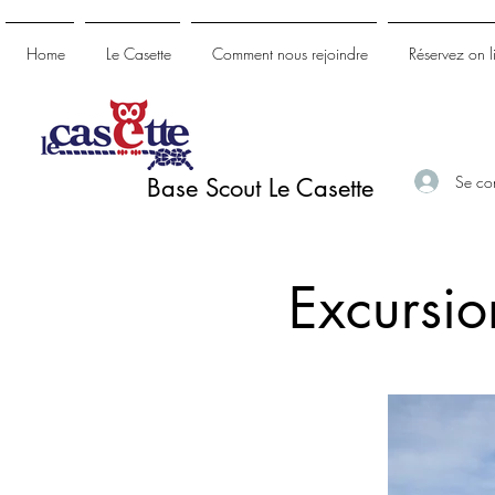
Home
Le Casette
Comment nous rejoindre
Réservez on l
Se co
Base Scout Le Casette
Excursio