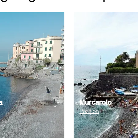
a
Murcarolo
Position