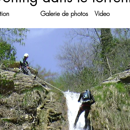
ion ​
Galerie de photos ​
Video