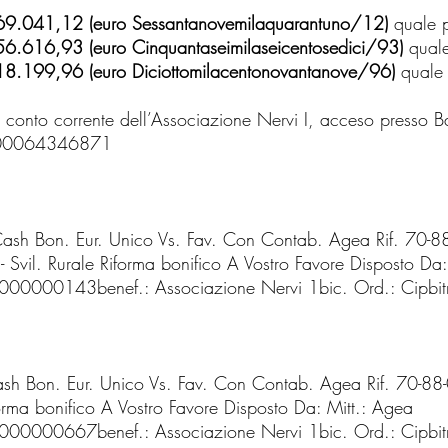
69.041,12 (euro Sessantanovemilaquarantuno/12)
quale p
56.616,93 (euro Cinquantaseimilaseicentosedici/93)
quale
18.199,96 (euro Diciottomilacentonovantanove/96)
quale s
 sul conto corrente dell’Associazione Nervi I, acceso presso
000064346871
h Bon. Eur. Unico Vs. Fav. Con Contab. Agea Rif. 70-
Svil. Rurale Riforma bonifico A Vostro Favore Disposto Da:
000143benef.: Associazione Nervi 1bic. Ord.: Cipb
h Bon. Eur. Unico Vs. Fav. Con Contab. Agea Rif. 70
iforma bonifico A Vostro Favore Disposto Da: Mitt.: Agea
000667benef.: Associazione Nervi 1bic. Ord.: Cipb