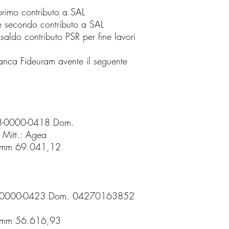
rimo contributo a SAL
 secondo contributo a SAL
aldo contributo PSR per fine lavori
 Banca Fideuram avente il seguente
88-0000-0418 Dom.
 Mitt.: Agea
itmm 69.041,12
-88-0000-0423 Dom. 04270163852
itmm 56.616,93