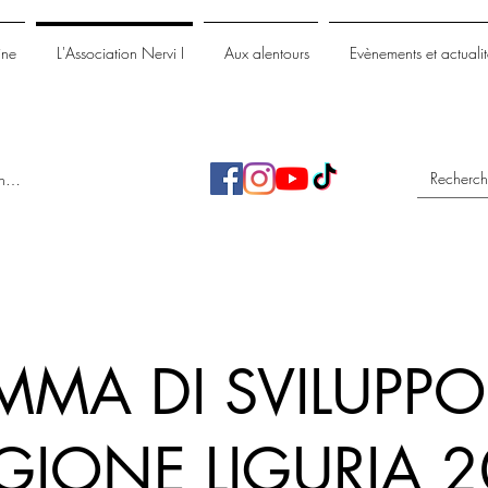
ine
L'Association Nervi I
Aux alentours
Evènements et actualit
nnecter
MA DI SVILUPPO
EGIONE LIGURIA 