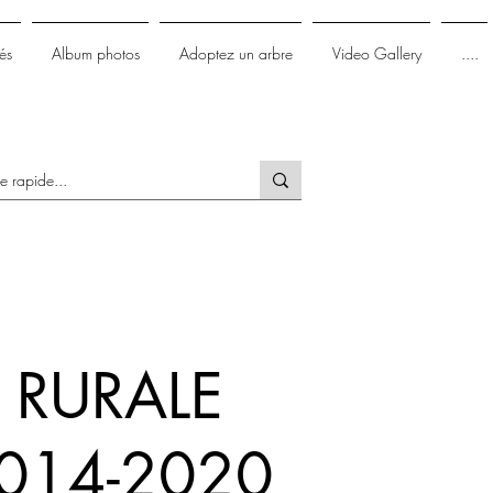
és
Album photos
Adoptez un arbre
Video Gallery
....
 RURALE
2014-2020