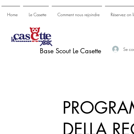
Home
Le Casette
Comment nous rejoindre
Réservez on l
Se co
Base Scout Le Casette
PROGRAM
DELLA R