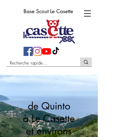
Base Scout Le Casette
de Quinto
à Le Casette
et environs