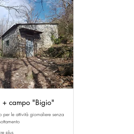
i + campo "Bigio"
per le attività giornaliere senza
nottamento
ire plus