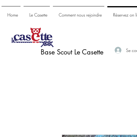
Home
Le Casette
Comment nous rejoindre
Réservez on l
Se co
Base Scout Le Casette