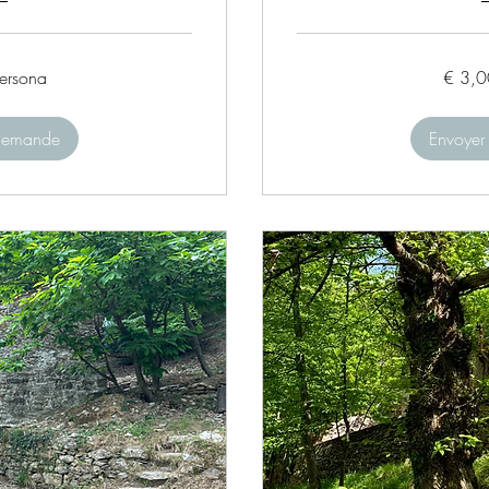
€
ersona
€ 3,0
3,00
/
persona
 demande
Envoyer