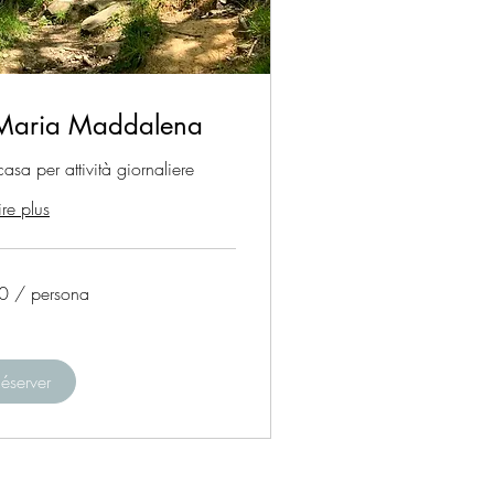
. Maria Maddalena
asa per attività giornaliere
ire plus
0 / persona
éserver