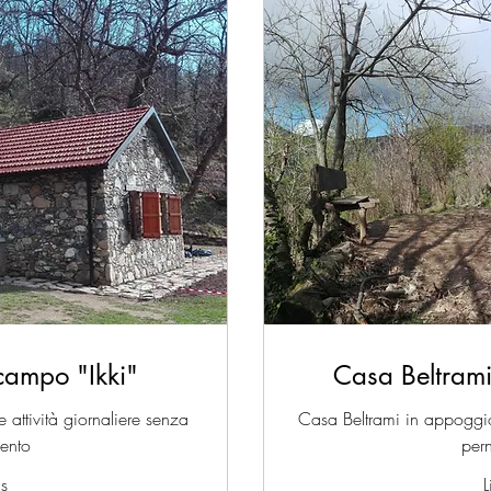
ampo "Ikki"
Casa Beltram
attività giornaliere senza
Casa Beltrami in appoggio 
ento
per
us
L