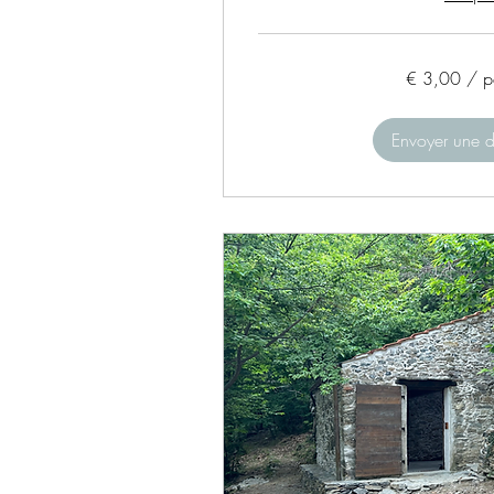
€
€ 3,00 / p
3,00
/
persona
Envoyer une