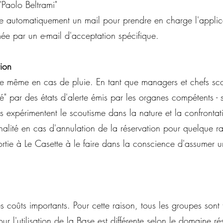
Paolo Beltrami"
oie automatiquement un mail pour prendre en charge l'applic
irmée par un e-mail d'acceptation spécifique.
tion
te même en cas de pluie. En tant que managers et chefs sc
ifié" par des états d'alerte émis par les organes compétents -
 expérimentent le scoutisme dans la nature et la confrontation
ité en cas d'annulation de la réservation pour quelque ra
 sortie à Le Casette à le faire dans la conscience d'assume
 coûts importants. Pour cette raison, tous les groupes sont 
ur l'utilisation de la Base est différente selon le domaine r