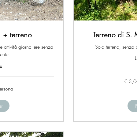
 + terreno
Terreno di S
 attività giornaliere senza
Solo terreno, senza c
ento
L
us
€
€ 3,0
3,00
/
ersona
persona
er
R