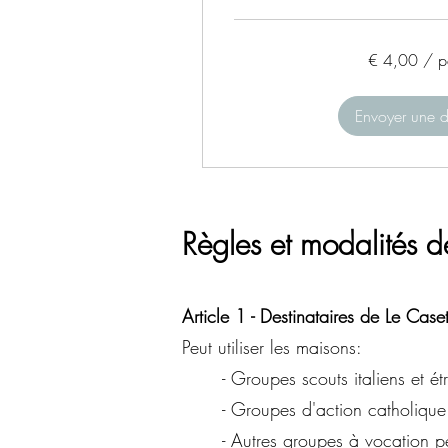
€
€ 4,00 / p
4,00
/
persona
Envoyer une
Règles et modalités d
Article 1 - Destinataires de Le Caset
Peut utiliser les maisons:
- Groupes scouts italiens et é
- Groupes d'action catholique
- Autres groupes à vocation p