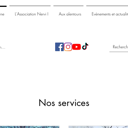
ine
L'Association Nervi I
Aux alentours
Evènements et actualit
nnecter
Nos services