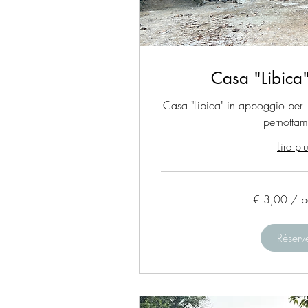
Casa "Libica"
Casa "Libica" in appoggio per le
pernottam
Lire pl
€
€ 3,00 / p
3,00
/
persona
Réserv