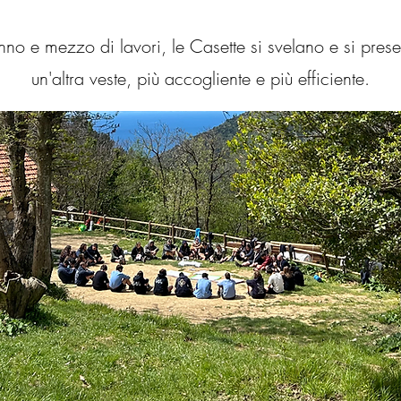
no e mezzo di lavori, le Casette si svelano e si prese
un'altra veste, più accogliente e più efficiente.