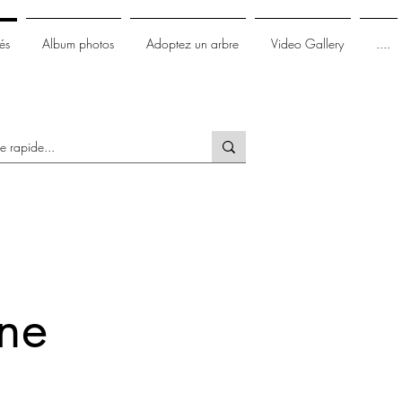
és
Album photos
Adoptez un arbre
Video Gallery
....
one