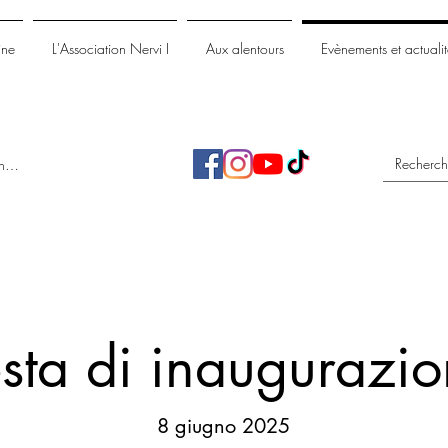
ine
L'Association Nervi I
Aux alentours
Evènements et actualit
nnecter
sta di inaugurazi
8 giugno 2025