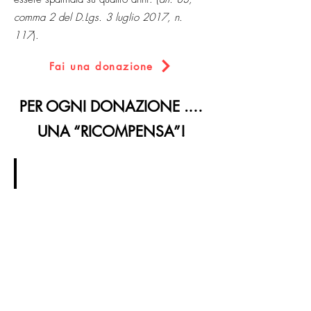
comma 2 del D.Lgs. 3 luglio 2017, n.
117
).
Fai una donazione
PER OGNI DONAZIONE .
…
UNA “RICOMPENSA”!
€ 15
Le
Casette
sul