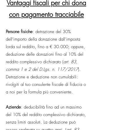
V
antaggi fiscali per chi dona
con pagamento traccia
bile
Persone fisiche
: detrazione del 30%
dell’importo della donazione dall’imposta
lorda sul reddito, fino a € 30.000; oppure,
deduzione delle donazioni fino al 10% del
reddito complessivo dichiarato (
art. 83,
comma 1 e 2 del D.Lgs. n. 117/2017
).
Detrazione e deduzione non cumulabili:
rivolgiti al tuo consulente fiscale di fiducia o
a noi per la formula più conveniente.
Aziende
: deducibilità fino ad un massimo
del 10% del reddito complessivo dichiarato,
senza limiti assoluti. La deduzione può
essere spalmata su quattro anni. (
art. 83,