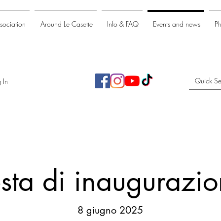
ssociation
Around Le Casette
Info & FAQ
Events and news
P
 In
sta di inaugurazi
8 giugno 2025