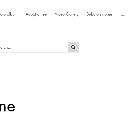
hoto album
Adopt a tree
Video Gallery
Bubolo's stories
....
one