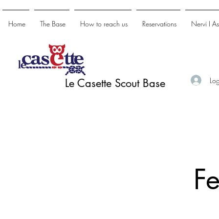
Home
The Base
How to reach us
Reservations
Nervi I A
Log
Le Casette Scout Base
Fe