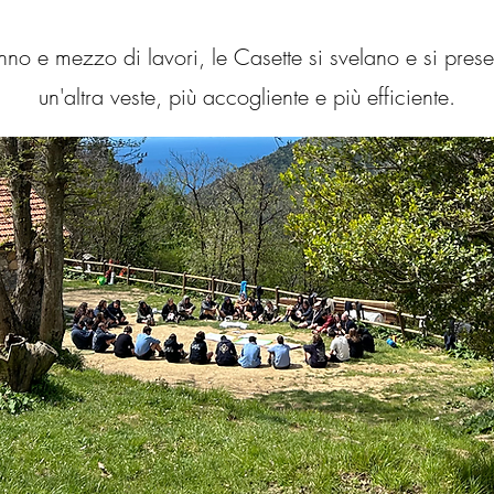
no e mezzo di lavori, le Casette si svelano e si prese
un'altra veste, più accogliente e più efficiente.