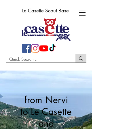
Le Casette Scout Base
from Nervi
to Le Casette
and