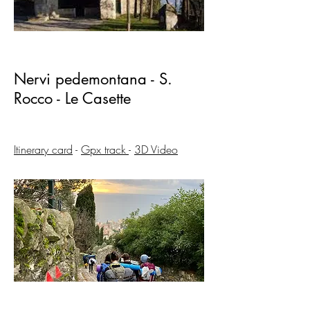
Nervi pedemontana - S.
Rocco - Le Casette
Itinerary card
-
Gpx track
-
3D Video