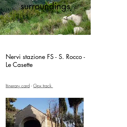
surroundings
Nervi stazione FS - S. Rocco -
Le Casette
Itinerary card
-
Gpx track