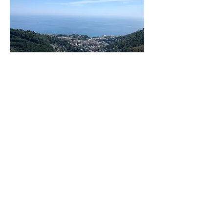
Nervi - Molinetti - Grasciuoli
Itinerary card
-
Gpx track
- Ph
oto
-
3D
Video