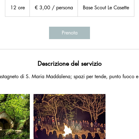
€
3,00
12 ore
1
€ 3,00 / persona
Base Scout Le Casette
/
persona
2
o
r
Prenota
e
Descrizione del servizio
astagneto di S. Maria Maddalena; spazi per tende, punto fuoco 