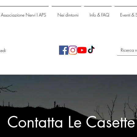
Associazione Nervi I APS
Nei dintorni
Info & FAQ
Eventi & 
edi
Contatta Le Casette