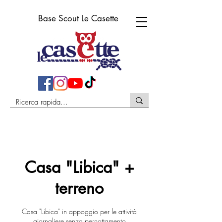
Base Scout Le Casette
Casa "Libica" +
terreno
Casa "Libica" in appoggio per le attività
giornaliere senza pernottamento