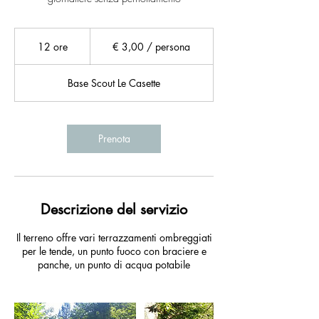
€
3,00
12 ore
1
€ 3,00 / persona
/
persona
2
o
Base Scout Le Casette
r
e
Prenota
Descrizione del servizio
Il terreno offre vari terrazzamenti ombreggiati
per le tende, un punto fuoco con braciere e
panche, un punto di acqua potabile