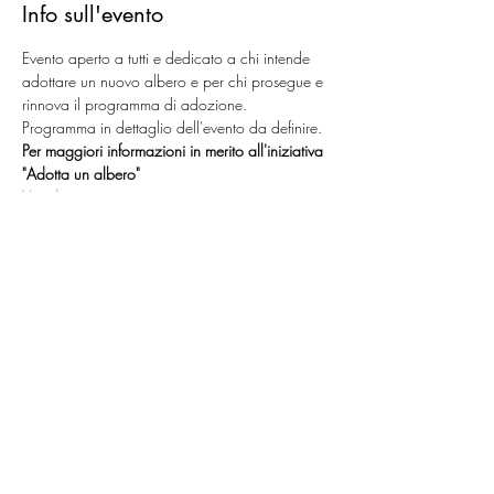
Info sull'evento
Evento aperto a tutti e dedicato a chi intende 
adottare un nuovo albero e per chi prosegue e 
rinnova il programma di adozione.
Programma in dettaglio dell'evento da definire.
Per maggiori informazioni in merito all'iniziativa 
"Adotta un albero"
Vai al sito
Condividi questo evento
ASSOCIAZIONE NERVI I APS