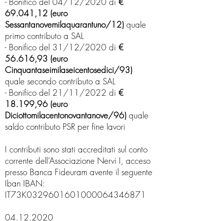
- Bonifico del 04/12/2020 di
€
69.041,12 (euro
Sessantanovemilaquarantuno/12)
quale
primo contributo a SAL
- Bonifico del 31/12/2020 di
€
56.616,93 (euro
Cinquantaseimilaseicentosedici/93)
quale secondo contributo a SAL
- Bonifico del 21/11/2022 di
€
18.199,96 (euro
Diciottomilacentonovantanove/96)
quale
saldo contributo PSR per fine lavori
I contributi sono stati accreditati sul conto
corrente dell’Associazione Nervi I, acceso
presso Banca Fideuram avente il seguente
Iban IBAN:
IT73K0329601601000064346871
04.12.2020