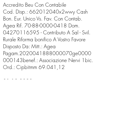
Accredito Beu Con Contabile
Cod. Disp.: 662012040x2wwy Cash
Bon. Eur. Unico Vs. Fav. Con Contab.
Agea Rif.
70-88-0000-0418
Dom.
04270116595
- Contributo A Sal - Svil.
Rurale Riforma bonifico A Vostro Favore
Disposto Da: Mitt.: Agea
Pagam.2020041888000070ge0000
000143benef.: Associazione Nervi 1bic.
Ord.: Cipbitmm 69.041,12
31.12.2020
Accredito Beu Con Contabile
Cod. Disp.: 662012310ymknx Cash
Bon. Eur. Unico Vs. Fav. Con Contab.
Agea Rif.
70-88-0000-0423
Dom.
04270163852
- Contributo A Sal - Svil.
Rurale Riforma bonifico A Vostro Favore
Disposto Da: Mitt.: Agea