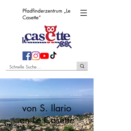
Pfadfinderzentrum „Le
Casette“
von S. Ilario
an Le Casette