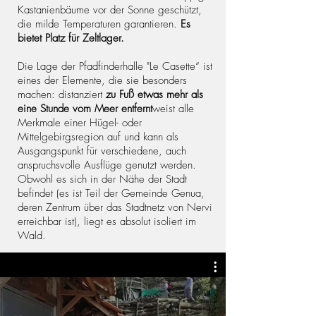
Kastanienbäume vor der Sonne geschützt,
die milde Temperaturen garantieren.
Es
bietet Platz für Zeltlager.
Die Lage der Pfadfinderhalle "Le Casette“ ist
eines der Elemente, die sie besonders
machen: distanziert
zu Fuß etwas mehr als
eine Stunde vom Meer entfernt
weist alle
Merkmale einer Hügel- oder
Mittelgebirgsregion auf und kann als
Ausgangspunkt für verschiedene, auch
anspruchsvolle Ausflüge genutzt werden.
Obwohl es sich in der Nähe der Stadt
befindet (es ist Teil der Gemeinde Genua,
deren Zentrum über das Stadtnetz von Nervi
erreichbar ist), liegt es absolut isoliert im
Wald.