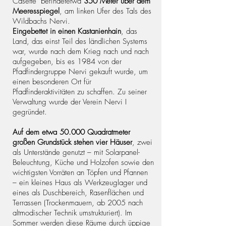
Casette" befindetetwa
350 Meter über dem
Meeresspiegel
, am linken Ufer des Tals des
Wildbachs Nervi.
Eingebettet in einen Kastanienhain
,
d
as
Land, das einst Teil des ländlichen Systems
war, wurde nach dem Krieg nach und nach
aufgegeben, bis es 1984 von der
Pfadfindergruppe Nervi gekauft wurde, um
einen besonderen Ort für
Pfadfinderaktivitäten zu schaffen. Zu seiner
Verwaltung wurde der Verein Nervi I
gegründet.
Auf dem etwa 50.000 Quadratmeter
großen Grundstück stehen vier Häuser
, zwei
als Unterstände genutzt – mit Solarpanel-
Beleuchtung, Küche und Holzofen sowie den
wichtigsten Vorräten an Töpfen und Pfannen
– ein kleines Haus als Werkzeuglager und
eines als Duschbereich, Rasenflächen und
Terrassen (Trockenmauern, ab 2005 nach
altmodischer Technik umstrukturiert). Im
Sommer werden diese Räume durch üppige