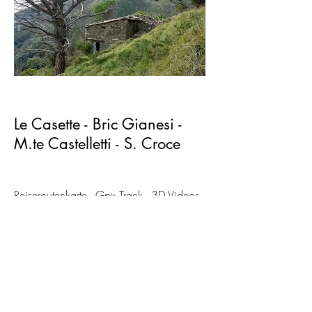
Le Casette - Bric Gianesi -
M.te Castelletti - S. Croce
Reiseroutenkarte
-
Gpx Track
-
3D Videos