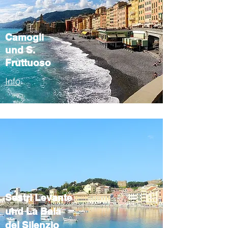
Camogli
und S.
Fruttuoso
Info
Sestri Levante
und La Baia
del Silenzio