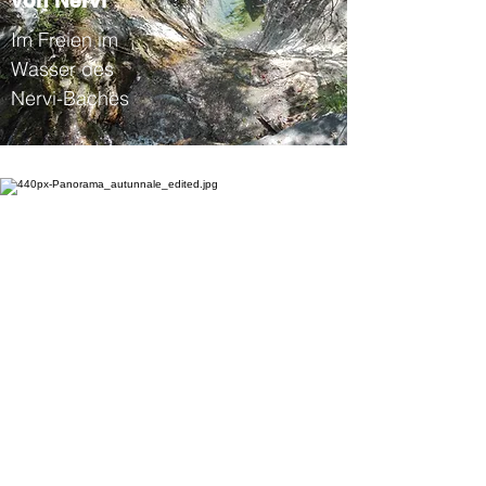
von Nervi
Im Freien im
Wasser des
Nervi-Baches
Berg Giugo
und
Berg Cordona
Atemberaubende
r Blick auf das