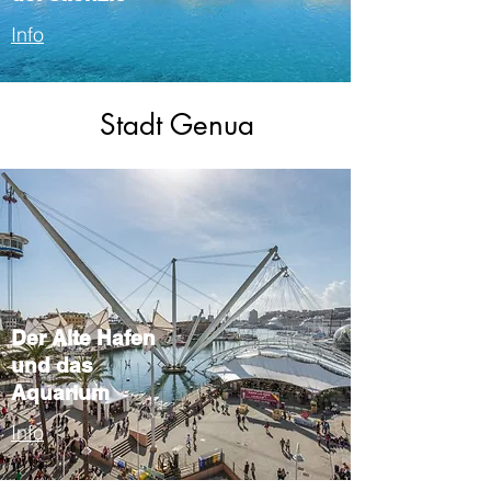
Info
Stadt Genua
Der Alte Hafen
und das
Aquarium
Info