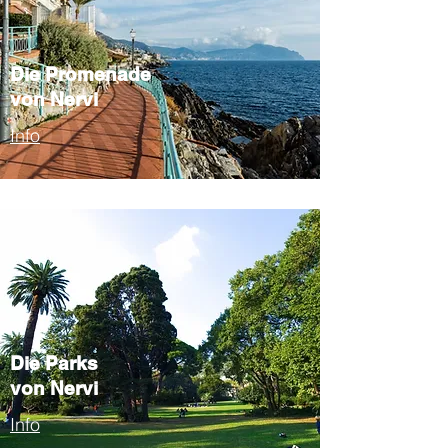
Die Promenade
von Nervi
Info
Die Parks
von Nervi
Info