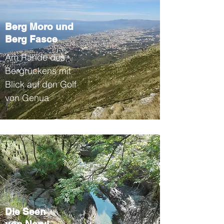
Berg Moro und
Berg Fasce
Am Rande des
Bergrückens mit
Blick auf den Golf
von Genua
Die Seen