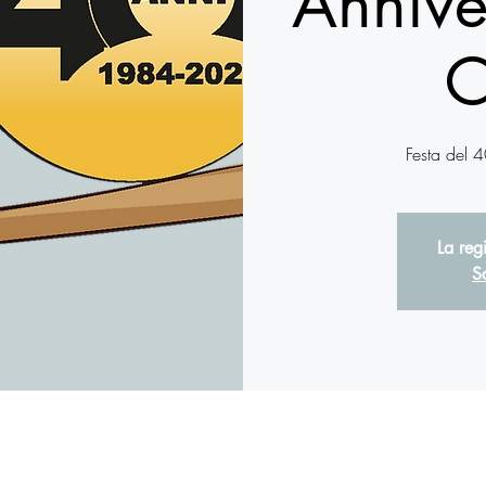
Annive
C
Festa del 4
La reg
Sc