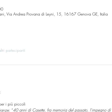
00
iani, Via Andrea Provana di Leyni, 15, 16167 Genova GE, Italia
tri partecipanti
:
r i più piccoli
ianze: “
40 anni di Casette, fra memoria del passato, l'impegno di 