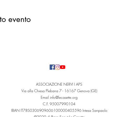
to evento
ASSOCIAZIONE NERVI I APS
Via alla Chiesa Plebana 7 - 16167 Genova (GE)
Email
info@lecasette.org
C.F. 95007990104
IBAN IT78S0306909606100000405596 Intesa Sanpaolo
©2020 di Base Scout Le Casette